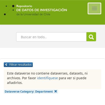
Ir
al
Cambi
contenido
naveg
principal
Buscar
Filtrar resultados
Este dataverse no contiene dataverses, datasets, ni
archivos. Por favor
identifíquese
para ver si puede
añadirlos.
Dataverse Category:
Department