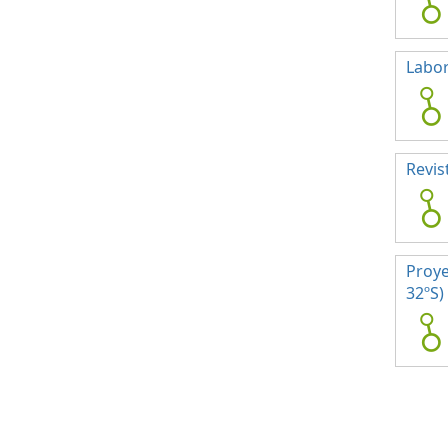
Labor
Revis
Proye
32ºS)