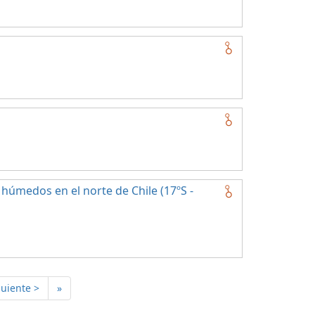
húmedos en el norte de Chile (17ºS -
guiente >
»