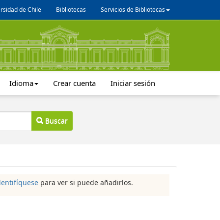
rsidad de Chile
Bibliotecas
Servicios de Bibliotecas
Idioma
Crear cuenta
Iniciar sesión
Buscar
dentifíquese
para ver si puede añadirlos.