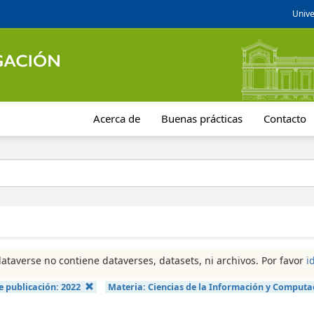
Unive
Acerca de
Buenas prácticas
Contacto
dataverse no contiene dataverses, datasets, ni archivos. Por favor
i
e publicación:
2022
Materia:
Ciencias de la Información y Computa