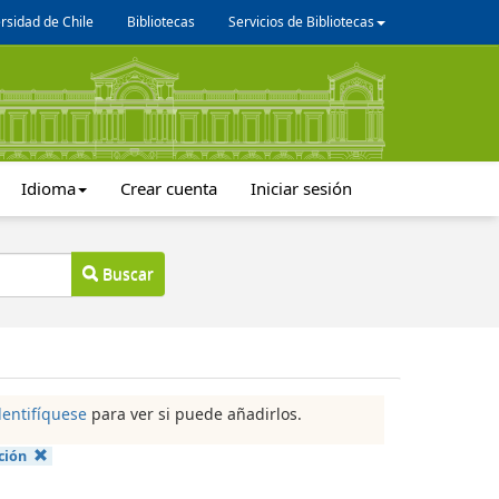
rsidad de Chile
Bibliotecas
Servicios de Bibliotecas
Idioma
Crear cuenta
Iniciar sesión
Buscar
dentifíquese
para ver si puede añadirlos.
ción