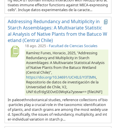
ng MICA α1 domain inhibits interaction with NKG2D and ac
tivates immune effector functions against MICA-expressing
cells”. Incluye datos experimentales de la caracte...
Addressing Redundancy and Multiplicity in
Starch Assemblages: A Multivariate Statistic
al Analysis of Native Plants from the Batuco W
etland (Central Chile)
18 ago. 2025
-
Facultad de Ciencias Sociales
Ramírez Funes, Horacio, 2025, "Addressing
Redundancy and Multiplicity in Starch
Assemblages: A Multivariate Statistical Analysis
of Native Plants from the Batuco Wetland
(Central Chile)",
https://doi.org/10.34691/UCHILE/Y3TIMN
,
Repositorio de datos de investigación de la
Universidad de Chile, V2,
UNF:6:zf/dgSEOvtD3WqKa7yzevw== [fileUNF]
In paleoethnobotanical studies, reference collections of bio
-particles play a crucial role in the taxonomic identification
of plants, and starch grains are among the most widely use
d. Specifically, the issues of redundancy, multiplicity, and int
er-individual variation in starch p...