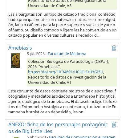
Repositorio de datos de investigación de la
Universidad de Chile, V3
Las alpargatas son un tipo de calzado tradicional confeccio
nado principalmente con materiales naturales como algod
ón, lana o cáñamo para la parte superior y suelas de yute o
cáñamo. Su diseño cómodo y ligero las ha convertido en un
calzado popular en diversas culturas alrededor d...
Amebiasis
5 jul. 2026
-
Facultad de Medicina
Colección Biológica de Parasitología (CBPar),
2026, "Amebiasis",
https://doi.org/10.34691/UCHILE/HYGI5U
,
Repositorio de datos de investigación de la
Universidad de Chile, V1
Este conjunto de datos contiene registros de diapositivas, f
otografías y metadatos asociados a Entamoeba histolytica,
agente etiológico de la amebiasis. El dataset incluye trofozo
itos de Entamoeba histolytica en intestino, trofozoito de En
tamoeba histolytica en deposición, lesion...
ANEXO: ficha de los personajes protagónic
os de Big Little Lies
5 abr. 2023
-
Facultad de Comunicación e Imagen