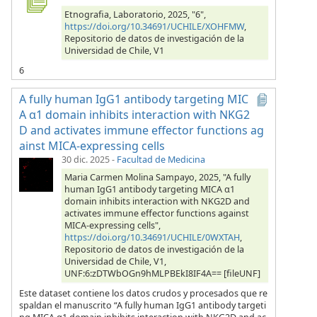
Etnografia, Laboratorio, 2025, "6",
https://doi.org/10.34691/UCHILE/XOHFMW
,
Repositorio de datos de investigación de la
Universidad de Chile, V1
6
A fully human IgG1 antibody targeting MIC
A α1 domain inhibits interaction with NKG2
D and activates immune effector functions ag
ainst MICA-expressing cells
30 dic. 2025
-
Facultad de Medicina
Maria Carmen Molina Sampayo, 2025, "A fully
human IgG1 antibody targeting MICA α1
domain inhibits interaction with NKG2D and
activates immune effector functions against
MICA-expressing cells",
https://doi.org/10.34691/UCHILE/0WXTAH
,
Repositorio de datos de investigación de la
Universidad de Chile, V1,
UNF:6:zDTWbOGn9hMLPBEkI8IF4A== [fileUNF]
Este dataset contiene los datos crudos y procesados que re
spaldan el manuscrito “A fully human IgG1 antibody targeti