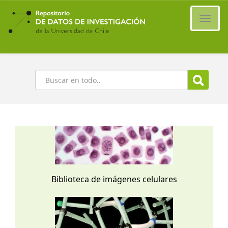
Ir
al
Cambi
contenido
naveg
principal
Buscar
Biblioteca de imágenes celulares