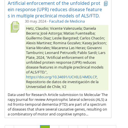
Artificial enforcement of the unfolded prot
ein response (UPR) reduces disease feature
s in multiple preclinical models of ALS/FTD.
30 may. 2024
-
Facultad de Medicina
Hetz, Claudio; Vicente Valenzuela; Daniela
Becerra; José Astorga; Matias Fuentealba;
Guillermo Diaz; Leslie Bargsted; Carlos Chacón;
Alexis Martinez; Romina Gozalvo; Kasey Jackson;
Vania Morales; Macarena Las Heras; Giovanni
Tamburini; Leonard Petrucelli; Pablo Sardi; Lars
Plate, 2024, "Artificial enforcement of the
unfolded protein response (UPR) reduces
disease features in multiple preclinical models
of ALS/FTD.",
https://doi.org/10.34691/UCHILE/4MDLCP
,
Repositorio de datos de investigación de la
Universidad de Chile, V2
Data used for Research Article submission to Molecular The
rapy Journal for review Amyotrophic lateral sclerosis (ALS) a
nd fronto-temporal dementia (FTD) are part of a spectrum
of diseases that share several causative genes, resulting on
a combinatory of motor and cognitive sympto...