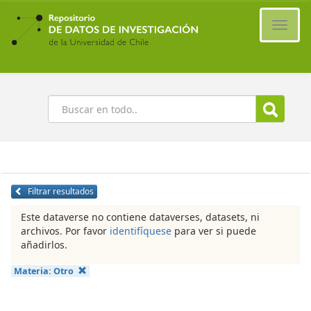
Ir
al
Cambi
contenido
naveg
principal
Buscar
Filtrar resultados
Este dataverse no contiene dataverses, datasets, ni
archivos. Por favor
identifíquese
para ver si puede
añadirlos.
Materia:
Otro