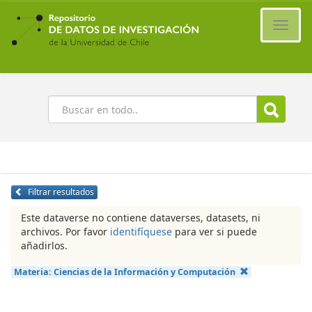
Ir
al
Cambi
contenido
naveg
principal
Buscar
Filtrar resultados
Este dataverse no contiene dataverses, datasets, ni
archivos. Por favor
identifíquese
para ver si puede
añadirlos.
Materia:
Ciencias de la Información y Computación