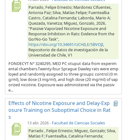
Parrado, Felipe Ernesto; Mardonez Cifuentes,
Antonia Paz; Silva, Matías Felipe; Fuentealba
Castro, Catalina Fernanda; Laborda, Mario A;
Quezada, Vanetza; Miguez, Gonzalo, 2026,
"Passive Vaporized Nicotine Exposure and
Response Inhibition in Rats: Evidence from the
Go/No-Go Task",
https://doi.org/10.34691/UCHILE/5BVOJI
,
Repositorio de datos de investigación de la
Universidad de Chile, V1
FONDECYT N° 3240295. MED PC otuput data from experim
ental chambers.Twenty-four Sprague Dawley rats were emp
loyed and randomly assigned to three groups: control (0 m
g/ml), low dose (3 mg/ml), and high dose (20 mg/ml) of vap
orized nicotine. Exposure was administered via the passiv
e...
Effects of Nicotine Exposure and Delay-Exp
osure Training on Suboptimal Choice in Rat
s
13 abr. 2026
-
Facultad de Ciencias Sociales
Parrado , Felipe Ernesto; Miguez, Gonzalo; Silva,
Matías F; Fuentealba, Catalina Fernanda;