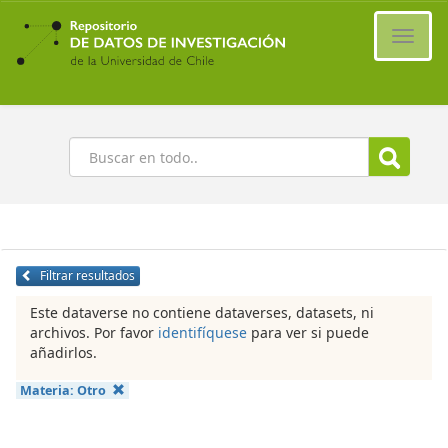
Ir
al
Cambi
contenido
naveg
principal
Buscar
Filtrar resultados
Este dataverse no contiene dataverses, datasets, ni
archivos. Por favor
identifíquese
para ver si puede
añadirlos.
Materia:
Otro