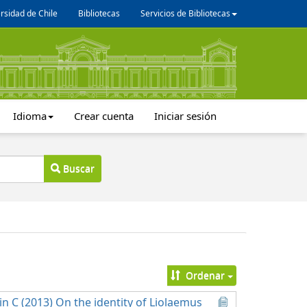
rsidad de Chile
Bibliotecas
Servicios de Bibliotecas
Idioma
Crear cuenta
Iniciar sesión
Buscar
Ordenar
rin C (2013) On the identity of Liolaemus