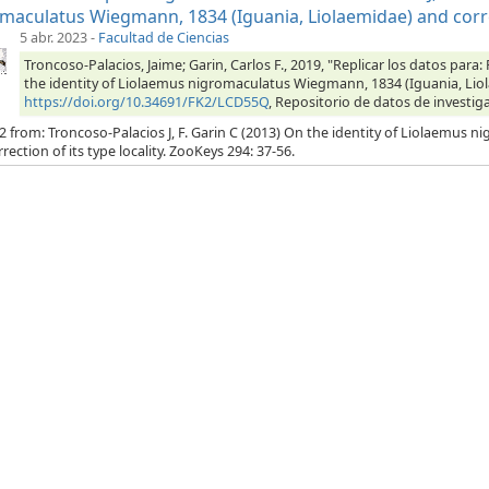
maculatus Wiegmann, 1834 (Iguania, Liolaemidae) and correct
5 abr. 2023
-
Facultad de Ciencias
Troncoso-Palacios, Jaime; Garin, Carlos F., 2019, "Replicar los datos para:
the identity of Liolaemus nigromaculatus Wiegmann, 1834 (Iguania, Liolae
https://doi.org/10.34691/FK2/LCD55Q
, Repositorio de datos de investiga
2 from: Troncoso-Palacios J, F. Garin C (2013) On the identity of Liolaemus
rection of its type locality. ZooKeys 294: 37-56.