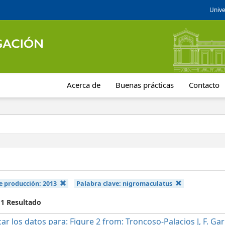
Unive
Acerca de
Buenas prácticas
Contacto
e producción:
2013
Palabra clave:
nigromaculatus
 1 Resultado
car los datos para: Figure 2 from: Troncoso-Palacios J, F. Ga