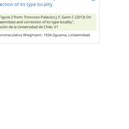
ion of its type locality
 Figure 2 from: Troncoso-Palacios J, F. Garin C (2013) On
midae) and correction of its type locality",
ción de la Universidad de Chile, V1
 nigromaculatus Wiegmann, 1834 (Iguania, Liolaemidae)