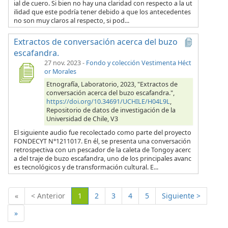
ial de cuero. Si bien no hay una claridad con respecto a la ut
ilidad que este podría tener debido a que los antecedentes
no son muy claros al respecto, si pod...
Extractos de conversación acerca del buzo
escafandra.
27 nov. 2023
-
Fondo y colección Vestimenta Héct
or Morales
Etnografía, Laboratorio, 2023, "Extractos de
conversación acerca del buzo escafandra.",
https://doi.org/10.34691/UCHILE/H04L9L
,
Repositorio de datos de investigación de la
Universidad de Chile, V3
El siguiente audio fue recolectado como parte del proyecto
FONDECYT N°1211017. En él, se presenta una conversación
retrospectiva con un pescador de la caleta de Tongoy acerc
a del traje de buzo escafandra, uno de los principales avanc
es tecnológicos y de transformación cultural. E...
(Actual)
«
< Anterior
1
2
3
4
5
Siguiente >
»