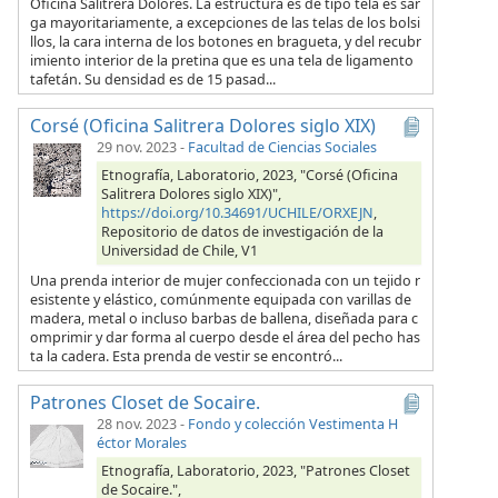
Oficina Salitrera Dolores. La estructura es de tipo tela es sar
ga mayoritariamente, a excepciones de las telas de los bolsi
llos, la cara interna de los botones en bragueta, y del recubr
imiento interior de la pretina que es una tela de ligamento
tafetán. Su densidad es de 15 pasad...
Corsé (Oficina Salitrera Dolores siglo XIX)
29 nov. 2023
-
Facultad de Ciencias Sociales
Etnografía, Laboratorio, 2023, "Corsé (Oficina
Salitrera Dolores siglo XIX)",
https://doi.org/10.34691/UCHILE/ORXEJN
,
Repositorio de datos de investigación de la
Universidad de Chile, V1
Una prenda interior de mujer confeccionada con un tejido r
esistente y elástico, comúnmente equipada con varillas de
madera, metal o incluso barbas de ballena, diseñada para c
omprimir y dar forma al cuerpo desde el área del pecho has
ta la cadera. Esta prenda de vestir se encontró...
Patrones Closet de Socaire.
28 nov. 2023
-
Fondo y colección Vestimenta H
éctor Morales
Etnografía, Laboratorio, 2023, "Patrones Closet
de Socaire.",