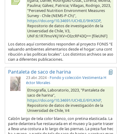
Egaña, Daniel; Rodríguez-Osiac, Lorena; Molina,
Paulina; Gálvez, Patricia; Villagas, Rodrigo, 2023,
"Perceived Nutrition Environment Measures
Survey - Chile (NEMS-P-Ch)",
https://doi.org/10.34691/UCHILE/9HKSDP
,
Repositorio de datos de investigación de la
Universidad de Chile, V3,
UNF:6:1R7lmoVKj1KV+OIzcRP43Q== [fileUNF]
Los datos aquí contenidos responden al proyecto FONIS “E
valuando ambientes alimentarios desde el hogar: una cont
ribución a las políticas locales". Los distintos archivos se aso
cian a diferentes publicaciones.
Pantaleta de saco de harina
23 abr. 2024
-
Fondo y colección Vestimenta H
éctor Morales
Etnografía, Laboratorio, 2023, "Pantaleta de
saco de harina",
https://doi.org/10.34691/UCHILE/6YUKNP
,
Repositorio de datos de investigación de la
Universidad de Chile, V4
Calzón largo de tela color blanco, con pretina elasticada. La
parte delantera fue restaurada en el museo y la parte traser
a lleva una costura a lo largo de las piernas. La pieza fue hec
ha a mano, a partir de tela de saco de harina, y costura man