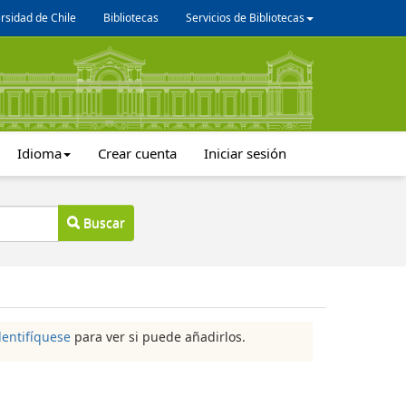
rsidad de Chile
Bibliotecas
Servicios de Bibliotecas
Idioma
Crear cuenta
Iniciar sesión
Buscar
dentifíquese
para ver si puede añadirlos.