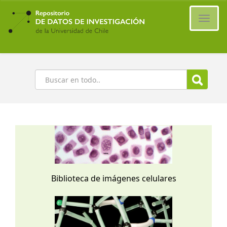
Ir
al
Cambi
contenido
naveg
principal
Buscar
Biblioteca de imágenes celulares