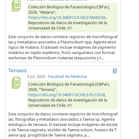
Colección Biológica de Parasitología (CBPar),
2026, "Malaria",
https://doi.org/10.34691/UCHILE/MA6O3K
,
Repositorio de datos de investigación de la
Universidad de Chile, V1
Este conjunto de datos contiene registros de microfotograf
ías y metadatos asociados a Plasmodium spp. Agente etiol
ógico de malaria. El dataset incluye imágenes de pigmento
malárico en tejido esplénico, frotis sanguíneos con formas
evolutivas de Plasmodium malariae (esquizonte y t...
Teniasis
5 jul. 2026
-
Facultad de Medicina
Colección Biológica de Parasitología (CBPar),
2026, "Teniasis",
https://doi.org/10.34691/UCHILE/YLCOU8
,
Repositorio de datos de investigación de la
Universidad de Chile, V1
Este conjunto de datos contiene registros de microfotograf
ías, fotografías y metadatos asociados a Taenia sp. Agente
etiológico de teniasis. El dataset incluye imágenes de escóle
x de Taenia saginata, escólex de Taenia solium, huevos de T
aenia spp. proglótida de Taenia saginata, p...