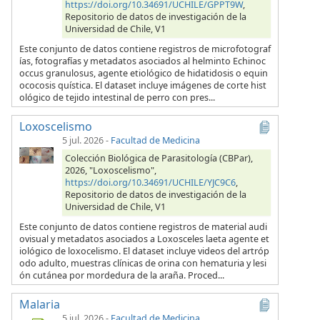
https://doi.org/10.34691/UCHILE/GPPT9W
,
Repositorio de datos de investigación de la
Universidad de Chile, V1
Este conjunto de datos contiene registros de microfotograf
ías, fotografías y metadatos asociados al helminto Echinoc
occus granulosus, agente etiológico de hidatidosis o equin
ococosis quística. El dataset incluye imágenes de corte hist
ológico de tejido intestinal de perro con pres...
Loxoscelismo
5 jul. 2026
-
Facultad de Medicina
Colección Biológica de Parasitología (CBPar),
2026, "Loxoscelismo",
https://doi.org/10.34691/UCHILE/YJC9C6
,
Repositorio de datos de investigación de la
Universidad de Chile, V1
Este conjunto de datos contiene registros de material audi
ovisual y metadatos asociados a Loxosceles laeta agente et
iológico de loxocelismo. El dataset incluye videos del artróp
odo adulto, muestras clínicas de orina con hematuria y lesi
ón cutánea por mordedura de la araña. Proced...
Malaria
5 jul. 2026
-
Facultad de Medicina