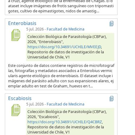
a cruzi, agente etiológico de la enfermedad de Chagas. El d
ataset incluye imágenes de frotis sanguíneo con tripomasti
gotes, cultivo de epimastigotes, nidos de amastig...
Enterobiasis
5 jul. 2026
-
Facultad de Medicina
Colección Biológica de Parasitología (CBPar),
2026, "Enterobiasis",
https://doi.org/10.34691/UCHILE/MVEEJD
,
Repositorio de datos de investigación de la
Universidad de Chile, V1
Este conjunto de datos contiene registros de microfotograf
ías, fotografías y metadatos asociados a Enterobius vermic
ularis agente etiológico de enterobiasis. El dataset incluye i
mágenes del parásito adulto con sus expansiones alares, ej
emplar adulto en test de Graham, huevos en t...
Escabiosis
5 jul. 2026
-
Facultad de Medicina
Colección Biológica de Parasitología (CBPar),
2026, "Escabiosis",
https://doi.org/10.34691/UCHILE/Q4CBRZ
,
Repositorio de datos de investigación de la
Universidad de Chile, V1