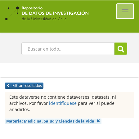
Ir
al
Cambi
contenido
naveg
principal
Buscar
Filtrar resultados
Este dataverse no contiene dataverses, datasets, ni
archivos. Por favor
identifíquese
para ver si puede
añadirlos.
Materia:
Medicina, Salud y Ciencias de la Vida