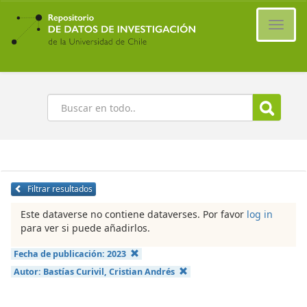
Ir
al
Cambi
contenido
naveg
principal
Buscar
Filtrar resultados
Este dataverse no contiene dataverses. Por favor
log in
para ver si puede añadirlos.
Fecha de publicación:
2023
Autor:
Bastías Curivil, Cristian Andrés