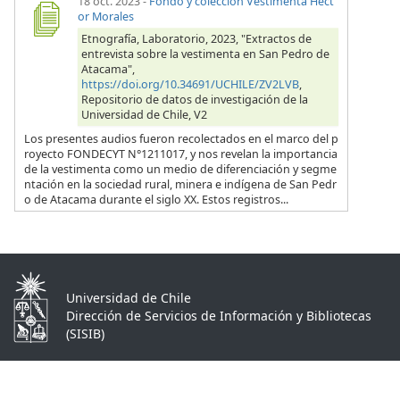
18 oct. 2023
-
Fondo y colección Vestimenta Héct
or Morales
Etnografía, Laboratorio, 2023, "Extractos de
entrevista sobre la vestimenta en San Pedro de
Atacama",
https://doi.org/10.34691/UCHILE/ZV2LVB
,
Repositorio de datos de investigación de la
Universidad de Chile, V2
Los presentes audios fueron recolectados en el marco del p
royecto FONDECYT N°1211017, y nos revelan la importancia
de la vestimenta como un medio de diferenciación y segme
ntación en la sociedad rural, minera e indígena de San Pedr
o de Atacama durante el siglo XX. Estos registros...
Universidad de Chile
Dirección de Servicios de Información y Bibliotecas
(SISIB)