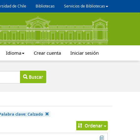
rsidad de Chile
Bibliotecas
Servicios de Bibliotecas
Idioma
Crear cuenta
Iniciar sesión
Buscar
Palabra clave:
Calzado
Ordenar