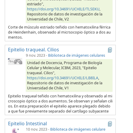
estriado",
https://doi.org/10.34691/UCHILE/TLSEKU
,
Repositorio de datos de investigación de la
Universidad de Chile, V2
Corte de músculo estriado teñido con hematoxilina férrica
de Heindenhain, observado al micrsocopio óptico a dos au
mentos.
Epitelio traqueal. Cilios
9 nov. 2023
-
Biblioteca de imágenes celulares
Unidad de Docencia, Programa de Biología
Celular y Molecular, ICBM, 2023, "Epitelio
traqueal. Cilios",
https://doi.org/10.34691/UCHILE/LB8ILA
,
Repositorio de datos de investigación de la
Universidad de Chile, V1
Epitelio traqueal teñido con hematoxilina y observado al mi
croscopio óptico a dos aumentos. Se observan y señalan cili
os. En esta preparación el epitelio aparece plegado debido
a que fue previamente separado del cartílago subyacente
Epitelio Intestinal
10 nov. 2023
-
Biblioteca de imágenes celulare