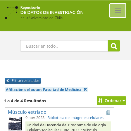
Ir
al
Cambi
contenido
naveg
principal
Buscar
Filtrar resultados
Afiliación del autor:
Facultad de Medicina
Ordenar
1 a 4 de 4 Resultados
Músculo estriado
9 nov. 2023
-
Biblioteca de imágenes celulares
Unidad de Docencia del Programa de Biología
Celular y Molecular, ICBM, 2023, "Músculo