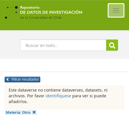
Ir
al
Cambi
contenido
naveg
principal
Buscar
Filtrar resultados
Este dataverse no contiene dataverses, datasets, ni
archivos. Por favor
identifíquese
para ver si puede
añadirlos.
Materia:
Otro