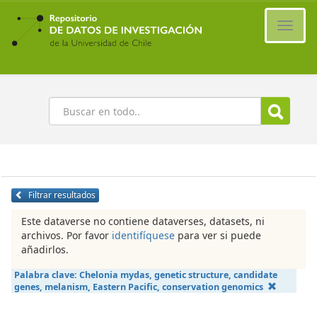
Ir
al
Cambi
contenido
naveg
principal
Buscar
Filtrar resultados
Este dataverse no contiene dataverses, datasets, ni
archivos. Por favor
identifíquese
para ver si puede
añadirlos.
Palabra clave:
Chelonia mydas, genetic structure, candidate
genes, melanism, Eastern Pacific, conservation genomics