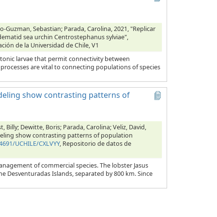
ejo-Guzman, Sebastian; Parada, Carolina, 2021, "Replicar
iadematid sea urchin Centrostephanus sylviae",
ación de la Universidad de Chile, V1
tonic larvae that permit connectivity between
processes are vital to connecting populations of species
deling show contrasting patterns of
illy; Dewitte, Boris; Parada, Carolina; Veliz, David,
deling show contrasting patterns of population
.34691/UCHILE/CXLVYY
, Repositorio de datos de
management of commercial species. The lobster Jasus
the Desventuradas Islands, separated by 800 km. Since