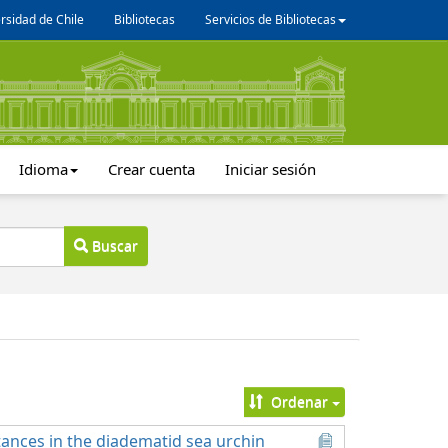
rsidad de Chile
Bibliotecas
Servicios de Bibliotecas
Idioma
Crear cuenta
Iniciar sesión
Buscar
Ordenar
stances in the diadematid sea urchin