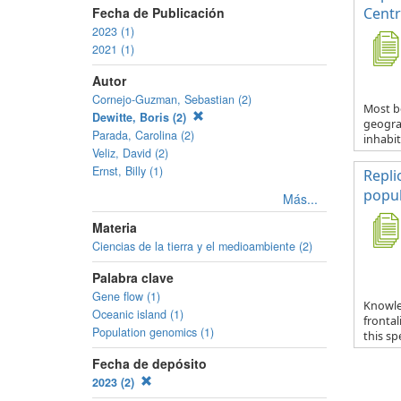
Fecha de Publicación
Centr
2023 (1)
2021 (1)
Autor
Cornejo-Guzman, Sebastian (2)
Most b
Dewitte, Boris (2)
geograp
Parada, Carolina (2)
inhabit
Veliz, David (2)
Ernst, Billy (1)
Repli
popul
Más...
Materia
Ciencias de la tierra y el medioambiente (2)
Palabra clave
Gene flow (1)
Knowle
Oceanic island (1)
fronta
Population genomics (1)
this spe
Fecha de depósito
2023 (2)