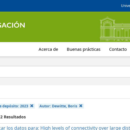
Unive
Acerca de
Buenas prácticas
Contacto
e depósito:
2023
Autor:
Dewitte, Boris
 2 Resultados
car los datos para: High levels of connectivity over large di