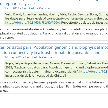
ostephanus sylviae
5 abr. 2023
-
Facultad de Ciencias
Veliz, David; Rojas-Hernandez, Noemi; Fibla, Pablo; Dewitte, Boris; Corn
los datos para: High levels of connectivity over large distances in the d
https://doi.org/10.34691/FK2/KWJDDA
, Repositorio de datos de investig
enthic marine invertebrates with sedentary benthic adult phases have plank
hically isolated populations. Planktonic larval duration and oceanographic 
ing remo...
car los datos para: Population genomic and biophysical mo
ation connectivity in a lobster inhabiting oceanic islands
24 may. 2023
-
Facultad de Ciencias
Rojas, Felipe; Rojas Hernandez, Noemi; Cornejo-Guzman, Sebastian; Ernst, B
2023, "Replicar los datos para: Population genomic and biophysical mo
connectivity in a lobster inhabiting oceanic islands",
https://doi.org/10
investigación de la Universidad de Chile, V1
dge about connectivity between populations is essential for the fisheries 
lis inhabits two oceanic island groups, the Juan Fernández Archipelago and 
cies...