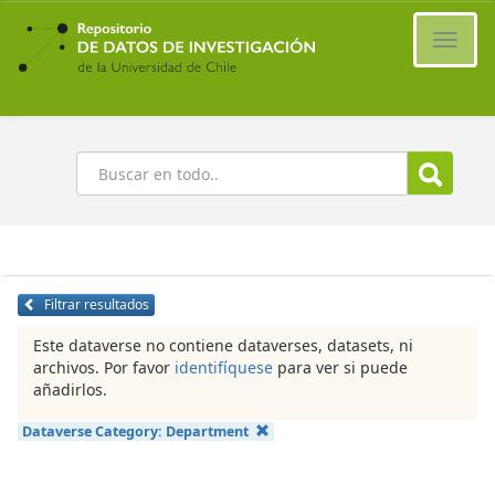
Ir
al
Cambi
contenido
naveg
principal
Buscar
Filtrar resultados
Este dataverse no contiene dataverses, datasets, ni
archivos. Por favor
identifíquese
para ver si puede
añadirlos.
Dataverse Category:
Department