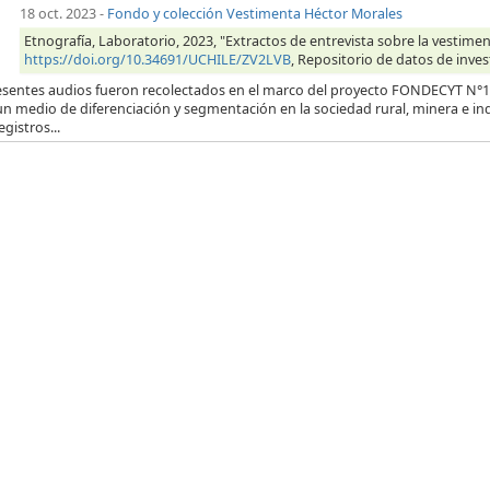
18 oct. 2023
-
Fondo y colección Vestimenta Héctor Morales
Etnografía, Laboratorio, 2023, "Extractos de entrevista sobre la vestim
https://doi.org/10.34691/UCHILE/ZV2LVB
, Repositorio de datos de inves
esentes audios fueron recolectados en el marco del proyecto FONDECYT N°12
n medio de diferenciación y segmentación en la sociedad rural, minera e in
egistros...