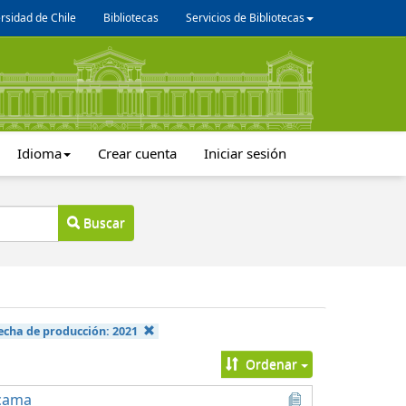
rsidad de Chile
Bibliotecas
Servicios de Bibliotecas
Idioma
Crear cuenta
Iniciar sesión
Buscar
echa de producción:
2021
Ordenar
acama