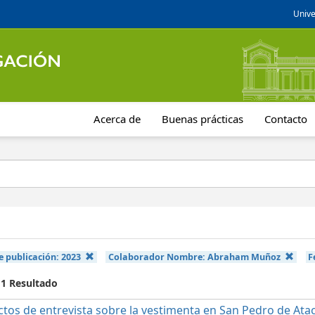
Unive
Acerca de
Buenas prácticas
Contacto
e publicación:
2023
Colaborador Nombre:
Abraham Muñoz
F
 1 Resultado
ctos de entrevista sobre la vestimenta en San Pedro de At