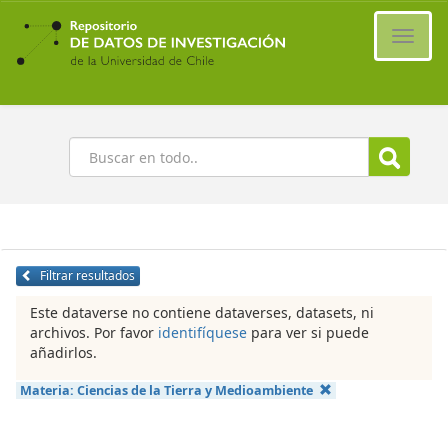
Ir
al
Cambi
contenido
naveg
principal
Buscar
Filtrar resultados
Este dataverse no contiene dataverses, datasets, ni
archivos. Por favor
identifíquese
para ver si puede
añadirlos.
Materia:
Ciencias de la Tierra y Medioambiente