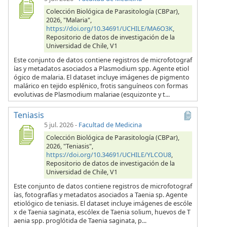
Colección Biológica de Parasitología (CBPar),
2026, "Malaria",
https://doi.org/10.34691/UCHILE/MA6O3K
,
Repositorio de datos de investigación de la
Universidad de Chile, V1
Este conjunto de datos contiene registros de microfotograf
ías y metadatos asociados a Plasmodium spp. Agente etiol
ógico de malaria. El dataset incluye imágenes de pigmento
malárico en tejido esplénico, frotis sanguíneos con formas
evolutivas de Plasmodium malariae (esquizonte y t...
Teniasis
5 jul. 2026
-
Facultad de Medicina
Colección Biológica de Parasitología (CBPar),
2026, "Teniasis",
https://doi.org/10.34691/UCHILE/YLCOU8
,
Repositorio de datos de investigación de la
Universidad de Chile, V1
Este conjunto de datos contiene registros de microfotograf
ías, fotografías y metadatos asociados a Taenia sp. Agente
etiológico de teniasis. El dataset incluye imágenes de escóle
x de Taenia saginata, escólex de Taenia solium, huevos de T
aenia spp. proglótida de Taenia saginata, p...