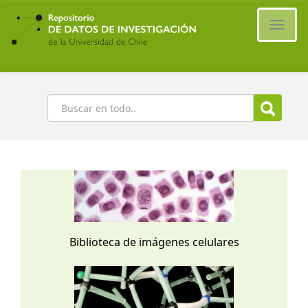
Ir
al
Cambi
contenido
naveg
principal
Buscar
Biblioteca de imágenes celulares