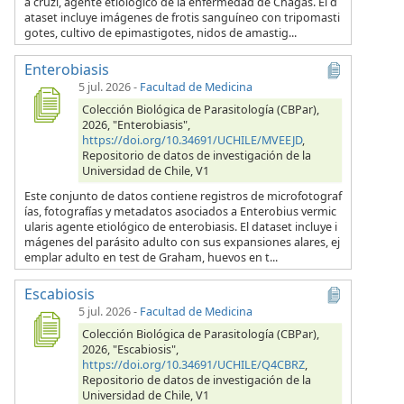
a cruzi, agente etiológico de la enfermedad de Chagas. El d
ataset incluye imágenes de frotis sanguíneo con tripomasti
gotes, cultivo de epimastigotes, nidos de amastig...
Enterobiasis
5 jul. 2026
-
Facultad de Medicina
Colección Biológica de Parasitología (CBPar),
2026, "Enterobiasis",
https://doi.org/10.34691/UCHILE/MVEEJD
,
Repositorio de datos de investigación de la
Universidad de Chile, V1
Este conjunto de datos contiene registros de microfotograf
ías, fotografías y metadatos asociados a Enterobius vermic
ularis agente etiológico de enterobiasis. El dataset incluye i
mágenes del parásito adulto con sus expansiones alares, ej
emplar adulto en test de Graham, huevos en t...
Escabiosis
5 jul. 2026
-
Facultad de Medicina
Colección Biológica de Parasitología (CBPar),
2026, "Escabiosis",
https://doi.org/10.34691/UCHILE/Q4CBRZ
,
Repositorio de datos de investigación de la
Universidad de Chile, V1