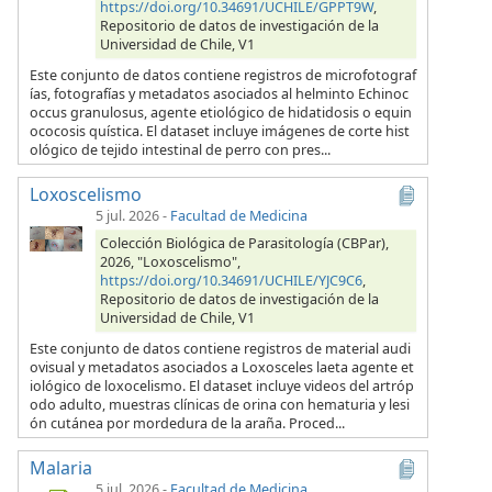
https://doi.org/10.34691/UCHILE/GPPT9W
,
Repositorio de datos de investigación de la
Universidad de Chile, V1
Este conjunto de datos contiene registros de microfotograf
ías, fotografías y metadatos asociados al helminto Echinoc
occus granulosus, agente etiológico de hidatidosis o equin
ococosis quística. El dataset incluye imágenes de corte hist
ológico de tejido intestinal de perro con pres...
Loxoscelismo
5 jul. 2026
-
Facultad de Medicina
Colección Biológica de Parasitología (CBPar),
2026, "Loxoscelismo",
https://doi.org/10.34691/UCHILE/YJC9C6
,
Repositorio de datos de investigación de la
Universidad de Chile, V1
Este conjunto de datos contiene registros de material audi
ovisual y metadatos asociados a Loxosceles laeta agente et
iológico de loxocelismo. El dataset incluye videos del artróp
odo adulto, muestras clínicas de orina con hematuria y lesi
ón cutánea por mordedura de la araña. Proced...
Malaria
5 jul. 2026
-
Facultad de Medicina