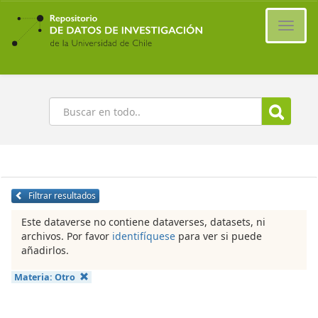
Ir
al
Cambi
contenido
naveg
principal
Buscar
Filtrar resultados
Este dataverse no contiene dataverses, datasets, ni
archivos. Por favor
identifíquese
para ver si puede
añadirlos.
Materia:
Otro