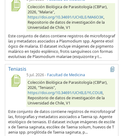
Colección Biológica de Parasitología (CBPar),
2026, "Malaria",
https://doi.org/10.34691/UCHILE/MA6O3K
,
Repositorio de datos de investigación de la
Universidad de Chile, V1
Este conjunto de datos contiene registros de microfotograf
ías y metadatos asociados a Plasmodium spp. Agente etiol
ógico de malaria. El dataset incluye imágenes de pigmento
malárico en tejido esplénico, frotis sanguíneos con formas
evolutivas de Plasmodium malariae (esquizonte y t...
Teniasis
5 jul. 2026
-
Facultad de Medicina
Colección Biológica de Parasitología (CBPar),
2026, "Teniasis",
https://doi.org/10.34691/UCHILE/YLCOU8
,
Repositorio de datos de investigación de la
Universidad de Chile, V1
Este conjunto de datos contiene registros de microfotograf
ías, fotografías y metadatos asociados a Taenia sp. Agente
etiológico de teniasis. El dataset incluye imágenes de escóle
x de Taenia saginata, escólex de Taenia solium, huevos de T
aenia spp. proglótida de Taenia saginata, p...