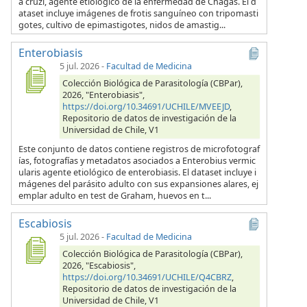
a cruzi, agente etiológico de la enfermedad de Chagas. El d
ataset incluye imágenes de frotis sanguíneo con tripomasti
gotes, cultivo de epimastigotes, nidos de amastig...
Enterobiasis
5 jul. 2026
-
Facultad de Medicina
Colección Biológica de Parasitología (CBPar),
2026, "Enterobiasis",
https://doi.org/10.34691/UCHILE/MVEEJD
,
Repositorio de datos de investigación de la
Universidad de Chile, V1
Este conjunto de datos contiene registros de microfotograf
ías, fotografías y metadatos asociados a Enterobius vermic
ularis agente etiológico de enterobiasis. El dataset incluye i
mágenes del parásito adulto con sus expansiones alares, ej
emplar adulto en test de Graham, huevos en t...
Escabiosis
5 jul. 2026
-
Facultad de Medicina
Colección Biológica de Parasitología (CBPar),
2026, "Escabiosis",
https://doi.org/10.34691/UCHILE/Q4CBRZ
,
Repositorio de datos de investigación de la
Universidad de Chile, V1