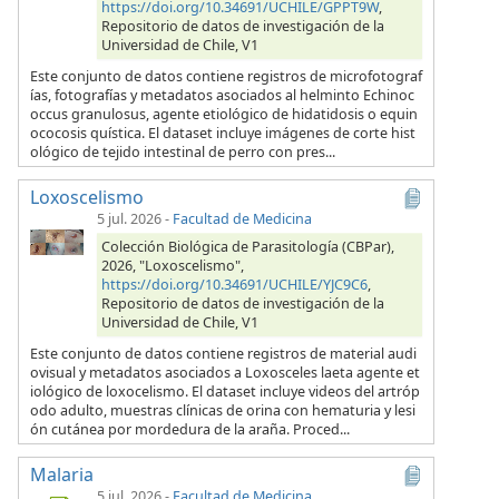
https://doi.org/10.34691/UCHILE/GPPT9W
,
Repositorio de datos de investigación de la
Universidad de Chile, V1
Este conjunto de datos contiene registros de microfotograf
ías, fotografías y metadatos asociados al helminto Echinoc
occus granulosus, agente etiológico de hidatidosis o equin
ococosis quística. El dataset incluye imágenes de corte hist
ológico de tejido intestinal de perro con pres...
Loxoscelismo
5 jul. 2026
-
Facultad de Medicina
Colección Biológica de Parasitología (CBPar),
2026, "Loxoscelismo",
https://doi.org/10.34691/UCHILE/YJC9C6
,
Repositorio de datos de investigación de la
Universidad de Chile, V1
Este conjunto de datos contiene registros de material audi
ovisual y metadatos asociados a Loxosceles laeta agente et
iológico de loxocelismo. El dataset incluye videos del artróp
odo adulto, muestras clínicas de orina con hematuria y lesi
ón cutánea por mordedura de la araña. Proced...
Malaria
5 jul. 2026
-
Facultad de Medicina