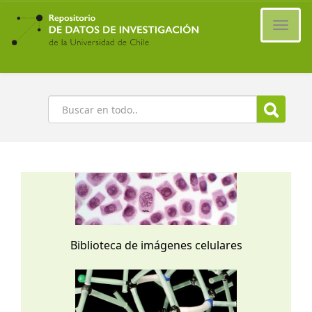
Ir
al
Cambi
contenido
naveg
principal
Buscar
Biblioteca de imágenes celulares