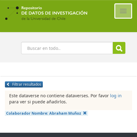
Ir
al
Cambi
contenido
naveg
principal
Buscar
Filtrar resultados
Este dataverse no contiene dataverses. Por favor
log in
para ver si puede añadirlos.
Colaborador Nombre:
Abraham Muñoz