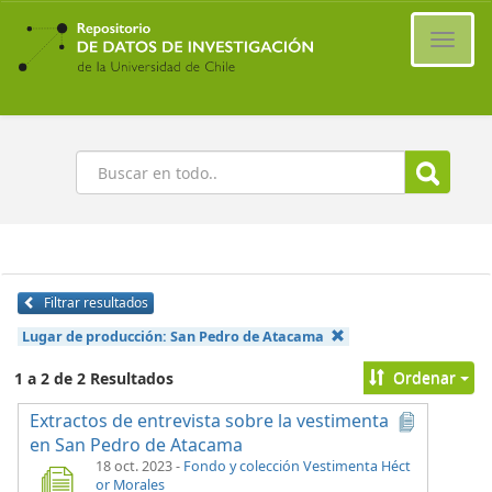
Ir
al
Cambi
contenido
naveg
principal
Buscar
Filtrar resultados
Lugar de producción:
San Pedro de Atacama
Ordenar
1 a 2 de 2 Resultados
Extractos de entrevista sobre la vestimenta
en San Pedro de Atacama
18 oct. 2023
-
Fondo y colección Vestimenta Héct
or Morales