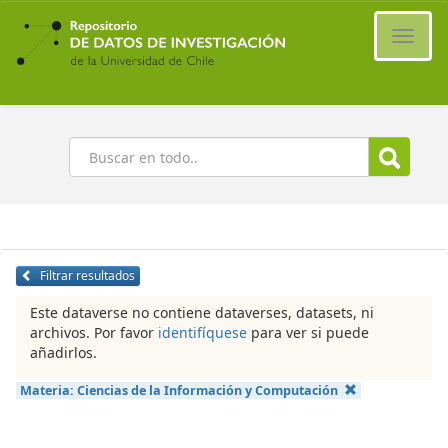
Ir
al
Cambi
contenido
naveg
principal
Buscar
Filtrar resultados
Este dataverse no contiene dataverses, datasets, ni
archivos. Por favor
identifíquese
para ver si puede
añadirlos.
Materia:
Ciencias de la Información y Computación