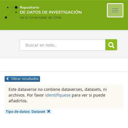
Ir
al
Cambi
contenido
naveg
principal
Buscar
Filtrar resultados
Este dataverse no contiene dataverses, datasets, ni
archivos. Por favor
identifíquese
para ver si puede
añadirlos.
Tipo de datos:
Dataset