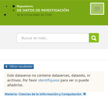
Ir
al
Cambi
contenido
naveg
principal
Buscar
Filtrar resultados
Este dataverse no contiene dataverses, datasets, ni
archivos. Por favor
identifíquese
para ver si puede
añadirlos.
Materia:
Ciencias de la Información y Computación