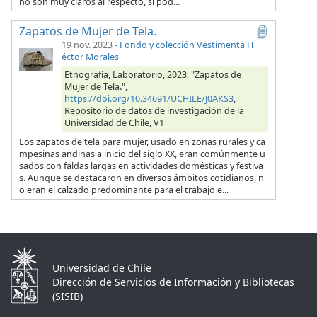
no son muy claros al respecto, si pod...
Zapatos de Mujer de Tela.
19 nov. 2023
-
Fondo y colección Vestimenta H
éctor Morales
Etnografía, Laboratorio, 2023, "Zapatos de
Mujer de Tela.",
https://doi.org/10.34691/UCHILE/J0AKS3
,
Repositorio de datos de investigación de la
Universidad de Chile, V1
Los zapatos de tela para mujer, usado en zonas rurales y ca
mpesinas andinas a inicio del siglo XX, eran comúnmente u
sados con faldas largas en actividades domésticas y festiva
s. Aunque se destacaron en diversos ámbitos cotidianos, n
o eran el calzado predominante para el trabajo e...
Universidad de Chile
Dirección de Servicios de Información y Bibliotecas
(SISIB)