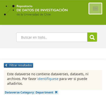
Ir
al
Cambi
contenido
naveg
principal
Buscar
Filtrar resultados
Este dataverse no contiene dataverses, datasets, ni
archivos. Por favor
identifíquese
para ver si puede
añadirlos.
Dataverse Category:
Department