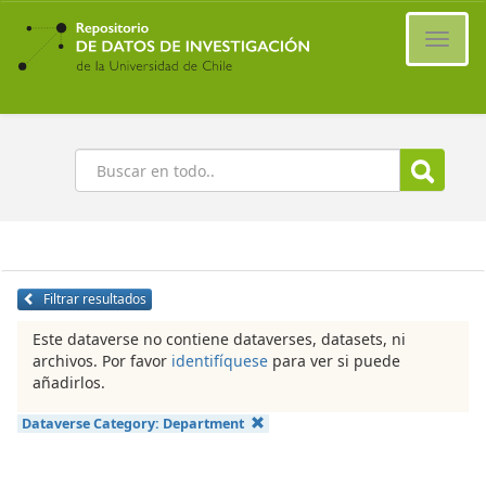
Ir
al
Cambi
contenido
naveg
principal
Buscar
Filtrar resultados
Este dataverse no contiene dataverses, datasets, ni
archivos. Por favor
identifíquese
para ver si puede
añadirlos.
Dataverse Category:
Department