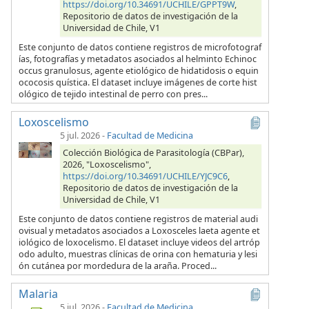
https://doi.org/10.34691/UCHILE/GPPT9W
,
Repositorio de datos de investigación de la
Universidad de Chile, V1
Este conjunto de datos contiene registros de microfotograf
ías, fotografías y metadatos asociados al helminto Echinoc
occus granulosus, agente etiológico de hidatidosis o equin
ococosis quística. El dataset incluye imágenes de corte hist
ológico de tejido intestinal de perro con pres...
Loxoscelismo
5 jul. 2026
-
Facultad de Medicina
Colección Biológica de Parasitología (CBPar),
2026, "Loxoscelismo",
https://doi.org/10.34691/UCHILE/YJC9C6
,
Repositorio de datos de investigación de la
Universidad de Chile, V1
Este conjunto de datos contiene registros de material audi
ovisual y metadatos asociados a Loxosceles laeta agente et
iológico de loxocelismo. El dataset incluye videos del artróp
odo adulto, muestras clínicas de orina con hematuria y lesi
ón cutánea por mordedura de la araña. Proced...
Malaria
5 jul. 2026
-
Facultad de Medicina