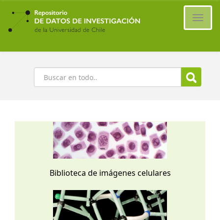
Ir
al
Cambi
contenido
naveg
principal
Buscar
Biblioteca de imágenes celulares