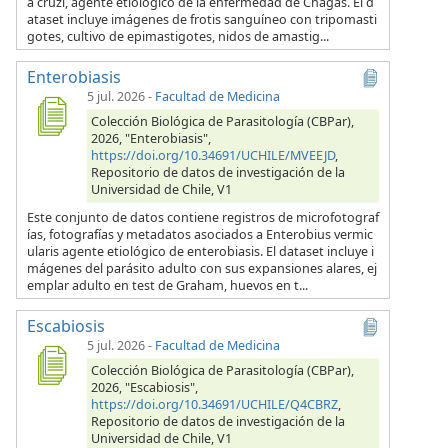
a cruzi, agente etiológico de la enfermedad de Chagas. El d
ataset incluye imágenes de frotis sanguíneo con tripomasti
gotes, cultivo de epimastigotes, nidos de amastig...
Enterobiasis
5 jul. 2026
-
Facultad de Medicina
Colección Biológica de Parasitología (CBPar),
2026, "Enterobiasis",
https://doi.org/10.34691/UCHILE/MVEEJD
,
Repositorio de datos de investigación de la
Universidad de Chile, V1
Este conjunto de datos contiene registros de microfotograf
ías, fotografías y metadatos asociados a Enterobius vermic
ularis agente etiológico de enterobiasis. El dataset incluye i
mágenes del parásito adulto con sus expansiones alares, ej
emplar adulto en test de Graham, huevos en t...
Escabiosis
5 jul. 2026
-
Facultad de Medicina
Colección Biológica de Parasitología (CBPar),
2026, "Escabiosis",
https://doi.org/10.34691/UCHILE/Q4CBRZ
,
Repositorio de datos de investigación de la
Universidad de Chile, V1