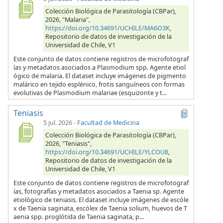
Colección Biológica de Parasitología (CBPar),
2026, "Malaria",
https://doi.org/10.34691/UCHILE/MA6O3K
,
Repositorio de datos de investigación de la
Universidad de Chile, V1
Este conjunto de datos contiene registros de microfotograf
ías y metadatos asociados a Plasmodium spp. Agente etiol
ógico de malaria. El dataset incluye imágenes de pigmento
malárico en tejido esplénico, frotis sanguíneos con formas
evolutivas de Plasmodium malariae (esquizonte y t...
Teniasis
5 jul. 2026
-
Facultad de Medicina
Colección Biológica de Parasitología (CBPar),
2026, "Teniasis",
https://doi.org/10.34691/UCHILE/YLCOU8
,
Repositorio de datos de investigación de la
Universidad de Chile, V1
Este conjunto de datos contiene registros de microfotograf
ías, fotografías y metadatos asociados a Taenia sp. Agente
etiológico de teniasis. El dataset incluye imágenes de escóle
x de Taenia saginata, escólex de Taenia solium, huevos de T
aenia spp. proglótida de Taenia saginata, p...