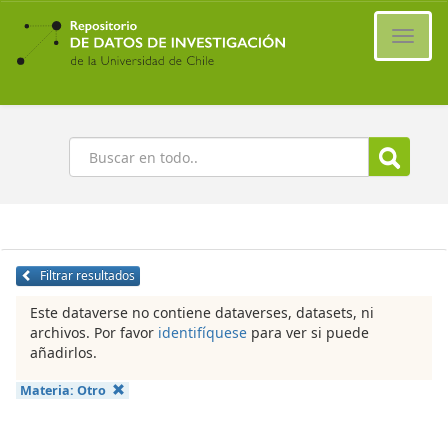
Ir
al
Cambi
contenido
naveg
principal
Buscar
Filtrar resultados
Este dataverse no contiene dataverses, datasets, ni
archivos. Por favor
identifíquese
para ver si puede
añadirlos.
Materia:
Otro