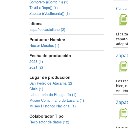
Sombrero ((Bombín)) (1)
Textil ((Ropa)) (1)
Calza
Zapato ((Vestimenta)) (1)
Idioma
Español,castellano (2)
El calz
zapatos
Productor Nombre
adaptá
Héctor Morales (1)
Zapat
Fecha de producción
2023 (1)
2021 (2)
Lugar de producción
Los zap
San Pedro de Atacama (2)
bien, n
Chile (1)
vestime
Laboratorio de Etnografía (1)
Museo Comunitario de Lasana (1)
Zapat
Museo Histórico Nacional (1)
Colaborador Tipo
Recolector de datos (12)
La vers