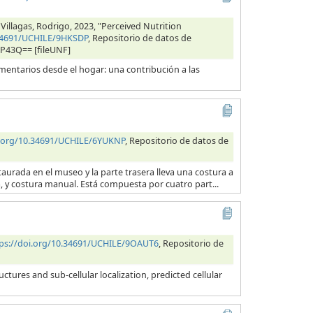
 Villagas, Rodrigo, 2023, "Perceived Nutrition
.34691/UCHILE/9HKSDP
, Repositorio de datos de
RP43Q== [fileUNF]
entarios desde el hogar: una contribución a las
i.org/10.34691/UCHILE/6YUKNP
, Repositorio de datos de
taurada en el museo y la parte trasera lleva una costura a
na, y costura manual. Está compuesta por cuatro part...
ps://doi.org/10.34691/UCHILE/9OAUT6
, Repositorio de
tures and sub-cellular localization, predicted cellular