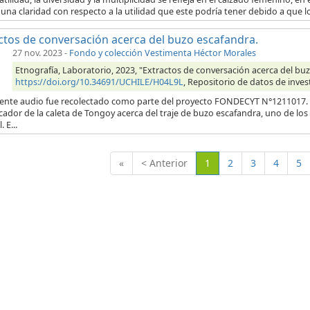
una claridad con respecto a la utilidad que este podría tener debido a que l
ctos de conversación acerca del buzo escafandra.
27 nov. 2023
-
Fondo y colección Vestimenta Héctor Morales
Etnografía, Laboratorio, 2023, "Extractos de conversación acerca del buz
https://doi.org/10.34691/UCHILE/H04L9L
, Repositorio de datos de inves
uiente audio fue recolectado como parte del proyecto FONDECYT N°1211017. E
ador de la caleta de Tongoy acerca del traje de buzo escafandra, uno de los
. E...
(Actual)
«
< Anterior
1
2
3
4
5