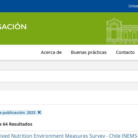
Unive
Acerca de
Buenas prácticas
Contacto
e publicación:
2023
e 64 Resultados
ived Nutrition Environment Measures Survey - Chile (NEMS