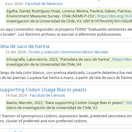
9 jul. 2024
-
Facultad de Medicina
Egaña, Daniel; Rodríguez-Osiac, Lorena; Molina, Paulina; Gálvez, Patricia;
Environment Measures Survey - Chile (NEMS-P-Ch)",
https://doi.org/10
investigación de la Universidad de Chile, V3, UNF:6:1R7lmoVKj1KV+OIzc
tos aquí contenidos responden al proyecto FONIS “Evaluando ambientes alim
as locales". Los distintos archivos se asocian a diferentes publicaciones.
leta de saco de harina
23 abr. 2024
-
Fondo y colección Vestimenta Héctor Morales
Etnografía, Laboratorio, 2023, "Pantaleta de saco de harina",
https://do
investigación de la Universidad de Chile, V4
largo de tela color blanco, con pretina elasticada. La parte delantera fue res
o de las piernas. La pieza fue hecha a mano, a partir de tela de saco de hari
supporting Codon Usage Bias in yeasts
14 mar. 2024
-
Facultad de Ciencias
Baeza, Marcelo, 2023, "Data supporting Codon Usage Bias in yeasts",
htt
datos de investigación de la Universidad de Chile, V2
: fraction of synonymous codons, expression levels, predicted secondary struc
ns, cluster of preferred and non-preferred codons,