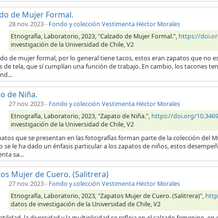
do de Mujer Formal.
28 nov. 2023
-
Fondo y colección Vestimenta Héctor Morales
Etnografía, Laboratorio, 2023, "Calzado de Mujer Formal.",
https://doi.
investigación de la Universidad de Chile, V2
ado de mujer formal, por lo general tiene tacos, estos eran zapatos que no es
 de tela, que sí cumplían una función de trabajo. En cambio, los tacones te
nd...
o de Niña.
27 nov. 2023
-
Fondo y colección Vestimenta Héctor Morales
Etnografía, Laboratorio, 2023, "Zapato de Niña.",
https://doi.org/10.34
investigación de la Universidad de Chile, V2
atos que se presentan en las fotografías forman parte de la colección del M
o se le ha dado un énfasis particular a los zapatos de niños, estos desempeña
nta sa...
os Mujer de Cuero. (Salitrera)
27 nov. 2023
-
Fondo y colección Vestimenta Héctor Morales
Etnografía, Laboratorio, 2023, "Zapatos Mujer de Cuero. (Salitrera)",
http
datos de investigación de la Universidad de Chile, V2
atilidad, la diversidad y la multiplicidad se refleja en el calzado femenino, 