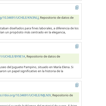
org/10.34691/UCHILE/KN3NLJ
, Repositorio de datos de
taban diseñados para fines laborales, a diferencia de los
nían un propósito más centrado en la elegancia,
691/UCHILE/BY9E1A
, Repositorio de datos de
useo del Juguete Pampino, situado en María Elena. Si
ron un papel significativo en la historia de la
s://doi.org/10.34691/UCHILE/MJLNIV
, Repositorio de
en especial cuando hablamos del material de cuero. Si bien