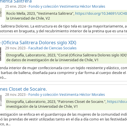
menta Salitrera
25 ene. 2024
-
Fondo y colección Vestimenta Héctor Morales
Rocío Mella, 2023, "Vestimenta Salitrera",
https://doi.org/10.34691/UC
la Universidad de Chile, V2
 Salitrera Dolores. La estructura es de tipo tela es sarga mayoritariamente, a 
botones en bragueta, y del recubrimiento interior de la pretina que es una t
 (Oficina Salitrera Dolores siglo XIX)
29 nov. 2023
-
Facultad de Ciencias Sociales
Etnografía, Laboratorio, 2023, "Corsé (Oficina Salitrera Dolores siglo XIX)
de datos de investigación de la Universidad de Chile, V1
enda interior de mujer confeccionada con un tejido resistente y elástico, 
 barbas de ballena, diseñada para comprimir y dar forma al cuerpo desde el á
ó...
nes Closet de Socaire.
28 nov. 2023
-
Fondo y colección Vestimenta Héctor Morales
Etnografía, Laboratorio, 2023, "Patrones Closet de Socaire.",
https://doi
investigación de la Universidad de Chile, V1
nvestigación se enfoca en el guardarropa de las mujeres de la comunidad ind
 las prendas de vestir utilizadas tanto en el día a día como en las festivida
co, a...