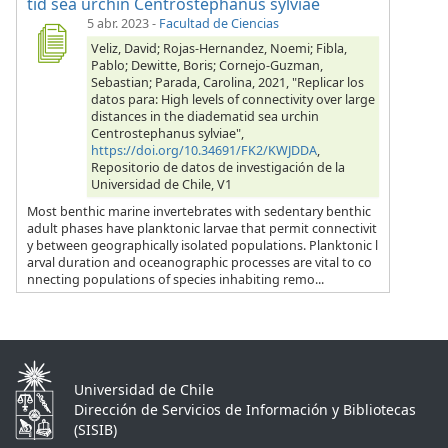
tid sea urchin Centrostephanus sylviae
5 abr. 2023
-
Facultad de Ciencias
Veliz, David; Rojas-Hernandez, Noemi; Fibla,
Pablo; Dewitte, Boris; Cornejo-Guzman,
Sebastian; Parada, Carolina, 2021, "Replicar los
datos para: High levels of connectivity over large
distances in the diadematid sea urchin
Centrostephanus sylviae",
https://doi.org/10.34691/FK2/KWJDDA
,
Repositorio de datos de investigación de la
Universidad de Chile, V1
Most benthic marine invertebrates with sedentary benthic
adult phases have planktonic larvae that permit connectivit
y between geographically isolated populations. Planktonic l
arval duration and oceanographic processes are vital to co
nnecting populations of species inhabiting remo...
Universidad de Chile
Dirección de Servicios de Información y Bibliotecas
(SISIB)