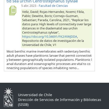
tid sea urchin Centrostephanus sylviae
5 abr. 2023
-
Facultad de Ciencias
Veliz, David; Rojas-Hernandez, Noemi; Fibla,
Pablo; Dewitte, Boris; Cornejo-Guzman,
Sebastian; Parada, Carolina, 2021, "Replicar los
datos para: High levels of connectivity over large
distances in the diadematid sea urchin
Centrostephanus sylviae",
https://doi.org/10.34691/FK2/KWJDDA
,
Repositorio de datos de investigación de la
Universidad de Chile, V1
Most benthic marine invertebrates with sedentary benthic
adult phases have planktonic larvae that permit connectivit
y between geographically isolated populations. Planktonic l
arval duration and oceanographic processes are vital to co
nnecting populations of species inhabiting remo...
Universidad de Chile
Dirección de Servicios de Información y Bibliotecas
(SISIB)