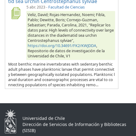
tid sea urchin Centrostephanus sylviae
5 abr. 2023
-
Facultad de Ciencias
Veliz, David; Rojas-Hernandez, Noemi; Fibla,
Pablo; Dewitte, Boris; Cornejo-Guzman,
Sebastian; Parada, Carolina, 2021, "Replicar los
datos para: High levels of connectivity over large
distances in the diadematid sea urchin
Centrostephanus sylviae",
https://doi.org/10.34691/FK2/KWJDDA
,
Repositorio de datos de investigación de la
Universidad de Chile, V1
Most benthic marine invertebrates with sedentary benthic
adult phases have planktonic larvae that permit connectivit
y between geographically isolated populations. Planktonic l
arval duration and oceanographic processes are vital to co
nnecting populations of species inhabiting remo...
Universidad de Chile
Dirección de Servicios de Información y Bibliotecas
(SISIB)