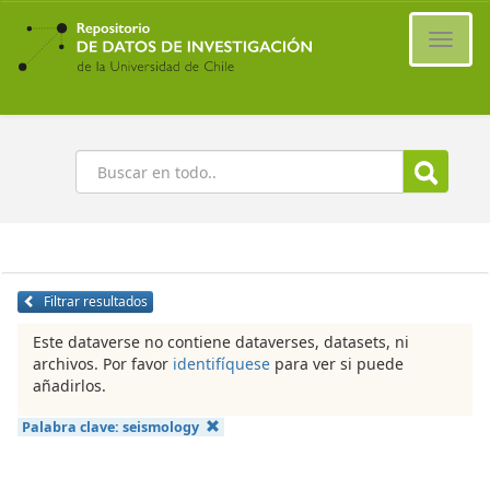
Ir
al
Cambi
contenido
naveg
principal
Buscar
Filtrar resultados
Este dataverse no contiene dataverses, datasets, ni
archivos. Por favor
identifíquese
para ver si puede
añadirlos.
Palabra clave:
seismology