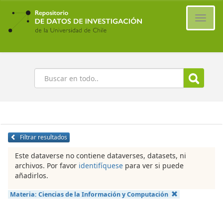
Ir
al
Cambi
contenido
naveg
principal
Buscar
Filtrar resultados
Este dataverse no contiene dataverses, datasets, ni
archivos. Por favor
identifíquese
para ver si puede
añadirlos.
Materia:
Ciencias de la Información y Computación