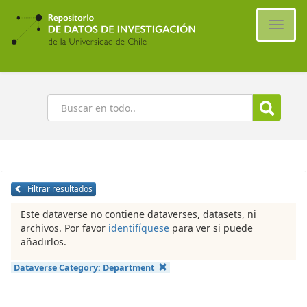
Ir
al
Cambi
contenido
naveg
principal
Buscar
Filtrar resultados
Este dataverse no contiene dataverses, datasets, ni
archivos. Por favor
identifíquese
para ver si puede
añadirlos.
Dataverse Category:
Department