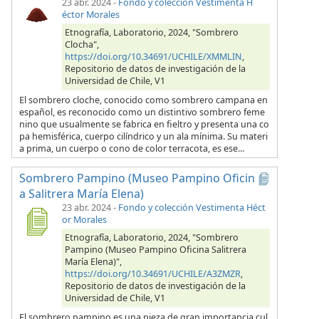
23 abr. 2024
-
Fondo y colección Vestimenta H
éctor Morales
Etnografía, Laboratorio, 2024, "Sombrero
Clocha",
https://doi.org/10.34691/UCHILE/XMMLIN
,
Repositorio de datos de investigación de la
Universidad de Chile, V1
El sombrero cloche, conocido como sombrero campana en
español, es reconocido como un distintivo sombrero feme
nino que usualmente se fabrica en fieltro y presenta una co
pa hemisférica, cuerpo cilíndrico y un ala mínima. Su materi
a prima, un cuerpo o cono de color terracota, es ese...
Sombrero Pampino (Museo Pampino Oficin
a Salitrera María Elena)
23 abr. 2024
-
Fondo y colección Vestimenta Héct
or Morales
Etnografía, Laboratorio, 2024, "Sombrero
Pampino (Museo Pampino Oficina Salitrera
María Elena)",
https://doi.org/10.34691/UCHILE/A3ZMZR
,
Repositorio de datos de investigación de la
Universidad de Chile, V1
El sombrero pampino es una pieza de gran importancia cul