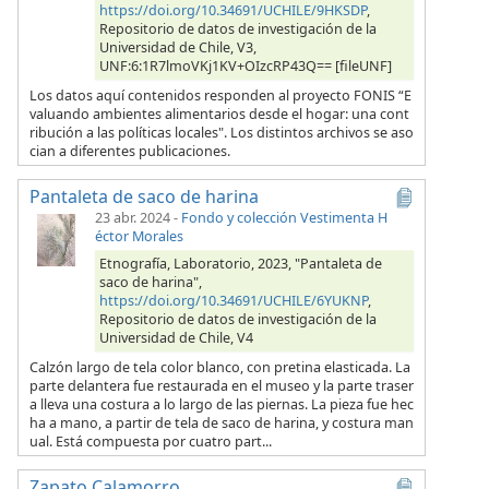
https://doi.org/10.34691/UCHILE/9HKSDP
,
Repositorio de datos de investigación de la
Universidad de Chile, V3,
UNF:6:1R7lmoVKj1KV+OIzcRP43Q== [fileUNF]
Los datos aquí contenidos responden al proyecto FONIS “E
valuando ambientes alimentarios desde el hogar: una cont
ribución a las políticas locales". Los distintos archivos se aso
cian a diferentes publicaciones.
Pantaleta de saco de harina
23 abr. 2024
-
Fondo y colección Vestimenta H
éctor Morales
Etnografía, Laboratorio, 2023, "Pantaleta de
saco de harina",
https://doi.org/10.34691/UCHILE/6YUKNP
,
Repositorio de datos de investigación de la
Universidad de Chile, V4
Calzón largo de tela color blanco, con pretina elasticada. La
parte delantera fue restaurada en el museo y la parte traser
a lleva una costura a lo largo de las piernas. La pieza fue hec
ha a mano, a partir de tela de saco de harina, y costura man
ual. Está compuesta por cuatro part...
Zapato Calamorro