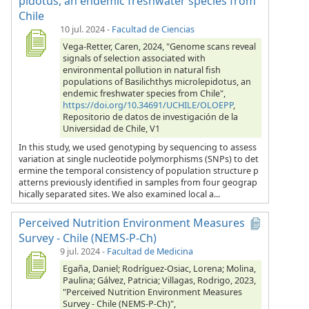
pidotus, an endemic freshwater species from
Chile
10 jul. 2024
-
Facultad de Ciencias
Vega-Retter, Caren, 2024, "Genome scans reveal
signals of selection associated with
environmental pollution in natural fish
populations of Basilichthys microlepidotus, an
endemic freshwater species from Chile",
https://doi.org/10.34691/UCHILE/OLOEPP
,
Repositorio de datos de investigación de la
Universidad de Chile, V1
In this study, we used genotyping by sequencing to assess
variation at single nucleotide polymorphisms (SNPs) to det
ermine the temporal consistency of population structure p
atterns previously identified in samples from four geograp
hically separated sites. We also examined local a...
Perceived Nutrition Environment Measures
Survey - Chile (NEMS-P-Ch)
9 jul. 2024
-
Facultad de Medicina
Egaña, Daniel; Rodríguez-Osiac, Lorena; Molina,
Paulina; Gálvez, Patricia; Villagas, Rodrigo, 2023,
"Perceived Nutrition Environment Measures
Survey - Chile (NEMS-P-Ch)",