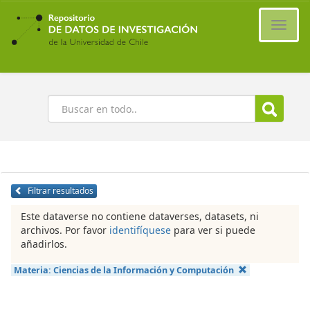
Ir
al
Cambi
contenido
naveg
principal
Buscar
Filtrar resultados
Este dataverse no contiene dataverses, datasets, ni
archivos. Por favor
identifíquese
para ver si puede
añadirlos.
Materia:
Ciencias de la Información y Computación