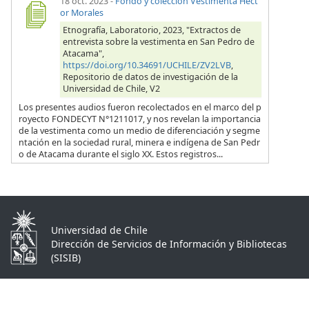
18 oct. 2023
-
Fondo y colección Vestimenta Héct
or Morales
Etnografía, Laboratorio, 2023, "Extractos de
entrevista sobre la vestimenta en San Pedro de
Atacama",
https://doi.org/10.34691/UCHILE/ZV2LVB
,
Repositorio de datos de investigación de la
Universidad de Chile, V2
Los presentes audios fueron recolectados en el marco del p
royecto FONDECYT N°1211017, y nos revelan la importancia
de la vestimenta como un medio de diferenciación y segme
ntación en la sociedad rural, minera e indígena de San Pedr
o de Atacama durante el siglo XX. Estos registros...
Universidad de Chile
Dirección de Servicios de Información y Bibliotecas
(SISIB)