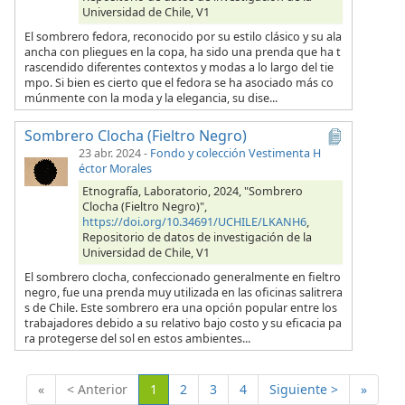
Universidad de Chile, V1
El sombrero fedora, reconocido por su estilo clásico y su ala
ancha con pliegues en la copa, ha sido una prenda que ha t
rascendido diferentes contextos y modas a lo largo del tie
mpo. Si bien es cierto que el fedora se ha asociado más co
múnmente con la moda y la elegancia, su dise...
Sombrero Clocha (Fieltro Negro)
23 abr. 2024
-
Fondo y colección Vestimenta H
éctor Morales
Etnografía, Laboratorio, 2024, "Sombrero
Clocha (Fieltro Negro)",
https://doi.org/10.34691/UCHILE/LKANH6
,
Repositorio de datos de investigación de la
Universidad de Chile, V1
El sombrero clocha, confeccionado generalmente en fieltro
negro, fue una prenda muy utilizada en las oficinas salitrera
s de Chile. Este sombrero era una opción popular entre los
trabajadores debido a su relativo bajo costo y su eficacia pa
ra protegerse del sol en estos ambientes...
(Actual)
«
< Anterior
1
2
3
4
Siguiente >
»