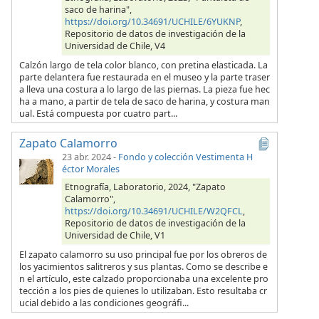
saco de harina",
https://doi.org/10.34691/UCHILE/6YUKNP
,
Repositorio de datos de investigación de la
Universidad de Chile, V4
Calzón largo de tela color blanco, con pretina elasticada. La
parte delantera fue restaurada en el museo y la parte traser
a lleva una costura a lo largo de las piernas. La pieza fue hec
ha a mano, a partir de tela de saco de harina, y costura man
ual. Está compuesta por cuatro part...
Zapato Calamorro
23 abr. 2024
-
Fondo y colección Vestimenta H
éctor Morales
Etnografía, Laboratorio, 2024, "Zapato
Calamorro",
https://doi.org/10.34691/UCHILE/W2QFCL
,
Repositorio de datos de investigación de la
Universidad de Chile, V1
El zapato calamorro su uso principal fue por los obreros de
los yacimientos salitreros y sus plantas. Como se describe e
n el artículo, este calzado proporcionaba una excelente pro
tección a los pies de quienes lo utilizaban. Esto resultaba cr
ucial debido a las condiciones geográfi...