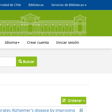
rsidad de Chile
Bibliotecas
Servicios de Bibliotecas
Idioma
Crear cuenta
Iniciar sesión
Buscar
Ordenar
orates Alzheimer’s disease by improving