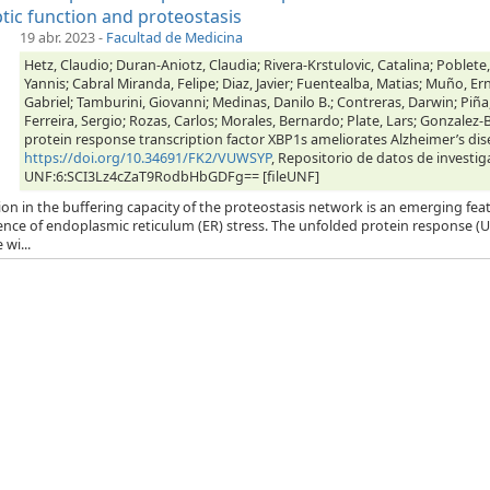
tic function and proteostasis
19 abr. 2023
-
Facultad de Medicina
Hetz, Claudio; Duran-Aniotz, Claudia; Rivera-Krstulovic, Catalina; Poblete,
Yannis; Cabral Miranda, Felipe; Diaz, Javier; Fuentealba, Matias; Muño, Er
Gabriel; Tamburini, Giovanni; Medinas, Danilo B.; Contreras, Darwin; Piña
Ferreira, Sergio; Rozas, Carlos; Morales, Bernardo; Plate, Lars; Gonzalez-B
protein response transcription factor XBP1s ameliorates Alzheimer’s dis
https://doi.org/10.34691/FK2/VUWSYP
, Repositorio de datos de investig
UNF:6:SCI3Lz4cZaT9RodbHbGDFg== [fileUNF]
ion in the buffering capacity of the proteostasis network is an emerging feat
ence of endoplasmic reticulum (ER) stress. The unfolded protein response (
 wi...