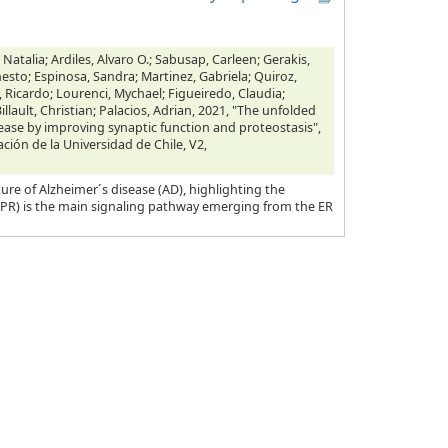
 Natalia; Ardiles, Alvaro O.; Sabusap, Carleen; Gerakis,
nesto; Espinosa, Sandra; Martinez, Gabriela; Quiroz,
, Ricardo; Lourenci, Mychael; Figueiredo, Claudia;
illault, Christian; Palacios, Adrian, 2021, "The unfolded
ease by improving synaptic function and proteostasis",
ación de la Universidad de Chile, V2,
ure of Alzheimer´s disease (AD), highlighting the
UPR) is the main signaling pathway emerging from the ER