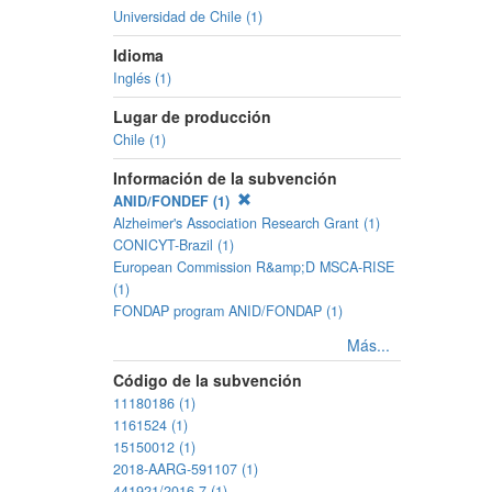
Universidad de Chile (1)
Idioma
Inglés (1)
Lugar de producción
Chile (1)
Información de la subvención
ANID/FONDEF (1)
Alzheimer's Association Research Grant (1)
CONICYT-Brazil (1)
European Commission R&amp;D MSCA-RISE
(1)
FONDAP program ANID/FONDAP (1)
Más...
Código de la subvención
11180186 (1)
1161524 (1)
15150012 (1)
2018-AARG-591107 (1)
441921/2016-7 (1)