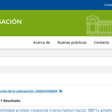
Unive
Acerca de
Buenas prácticas
Contacto
ción de la subvención:
ANID/FONDEF
 1 Resultado
nfolded protein response transcription factor XBP1s ameli