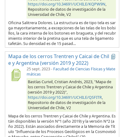
https://doi.org/10.34691/UCHILE/KQPW9N
,
Repositorio de datos de investigación de la
Universidad de Chile, V2
Oficina Salitrera Dolores. La estructura es de tipo tela es sar
ga mayoritariamente, a excepciones de las telas de los bolsi
llos, la cara interna de los botones en bragueta, y del recubr
imiento interior de la pretina que es una tela de ligamento
tafetán. Su densidad es de 15 pasad...
Mapa de los cerros Trentren y Caicai de Chil
e y Argentina (versión 2019 y 2022)
25 sept. 2023
-
Facultad de Ciencias Físicas y Mate
máticas
Bastías Curivil, Cristian Andrés, 2023, "Mapa de
los cerros Trentren y Caicai de Chile y Argentina
(versión 2019 y 2022)",
https://doi.org/10.34691/UCHILE/QSFITR
,
Repositorio de datos de investigación de la
Universidad de Chile, V2
Mapa de los cerros Trentren y Caicai de Chile y Argentina. Es
tán disponibles la versión N°1 (año 2019) y la versión N°2 (a
ño 2022). Están asociados directamente a la Memoria de Tít
ulo "Influencia de los Procesos Geológicos en la Cosmovisió
n Mapuche, entre Concepción y Chiloé" (20...